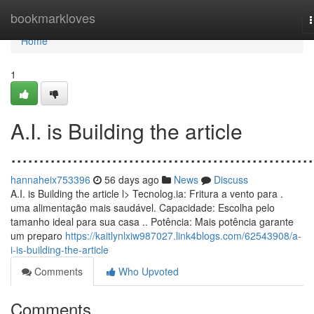
Home
bookmarkloves
n
Home
1
A.I. is Building the article
......................................................
hannaheix753396
56 days ago
News
Discuss
A.I. is Building the article l> Tecnolog.ia: Fritura a vento para .
uma alimentação mais saudável. Capacidade: Escolha pelo
tamanho ideal para sua casa .. Potência: Mais potência garante
um preparo
https://kaitlynlxiw987027.link4blogs.com/62543908/a-
i-is-building-the-article
Comments
Who Upvoted
Comments