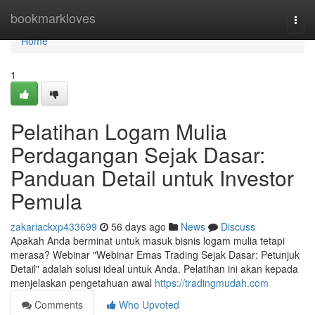
Home
bookmarkloves
Togg
navi
Home
1
Pelatihan Logam Mulia
Perdagangan Sejak Dasar:
Panduan Detail untuk Investor
Pemula
zakariackxp433699
56 days ago
News
Discuss
Apakah Anda berminat untuk masuk bisnis logam mulia tetapi
merasa? Webinar "Webinar Emas Trading Sejak Dasar: Petunjuk
Detail" adalah solusi ideal untuk Anda. Pelatihan ini akan kepada
menjelaskan pengetahuan awal
https://tradingmudah.com
Comments
Who Upvoted