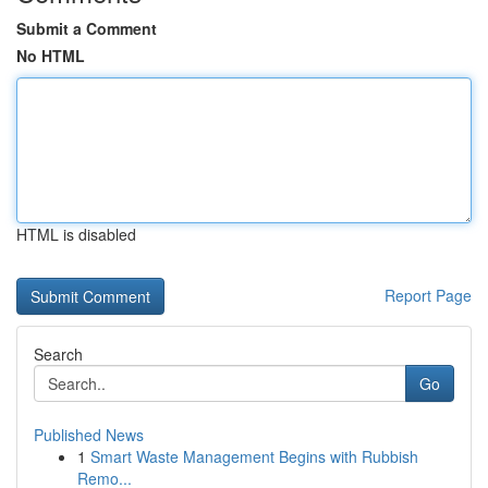
Submit a Comment
No HTML
HTML is disabled
Report Page
Search
Go
Published News
1
Smart Waste Management Begins with Rubbish
Remo...