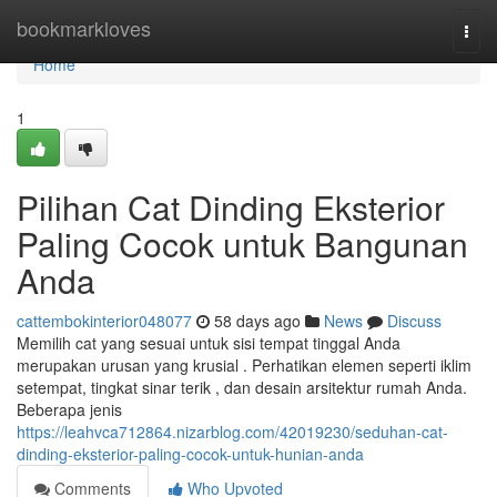
Home
bookmarkloves
Togg
navi
Home
1
Pilihan Cat Dinding Eksterior
Paling Cocok untuk Bangunan
Anda
cattembokinterior048077
58 days ago
News
Discuss
Memilih cat yang sesuai untuk sisi tempat tinggal Anda
merupakan urusan yang krusial . Perhatikan elemen seperti iklim
setempat, tingkat sinar terik , dan desain arsitektur rumah Anda.
Beberapa jenis
https://leahvca712864.nizarblog.com/42019230/seduhan-cat-
dinding-eksterior-paling-cocok-untuk-hunian-anda
Comments
Who Upvoted