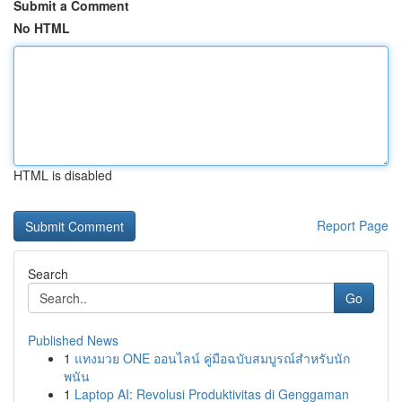
Submit a Comment
No HTML
HTML is disabled
Report Page
Search
Go
Published News
1
แทงมวย ONE ออนไลน์ คู่มือฉบับสมบูรณ์สำหรับนัก
พนัน
1
Laptop AI: Revolusi Produktivitas di Genggaman