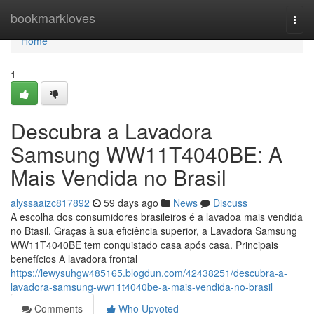
Home
bookmarkloves
Togg
navi
Home
1
Descubra a Lavadora
Samsung WW11T4040BE: A
Mais Vendida no Brasil
alyssaaizc817892
59 days ago
News
Discuss
A escolha dos consumidores brasileiros é a lavadoa mais vendida
no Btasil. Graças à sua eficiência superior, a Lavadora Samsung
WW11T4040BE tem conquistado casa após casa. Principais
benefícios A lavadora frontal
https://lewysuhgw485165.blogdun.com/42438251/descubra-a-
lavadora-samsung-ww11t4040be-a-mais-vendida-no-brasil
Comments
Who Upvoted