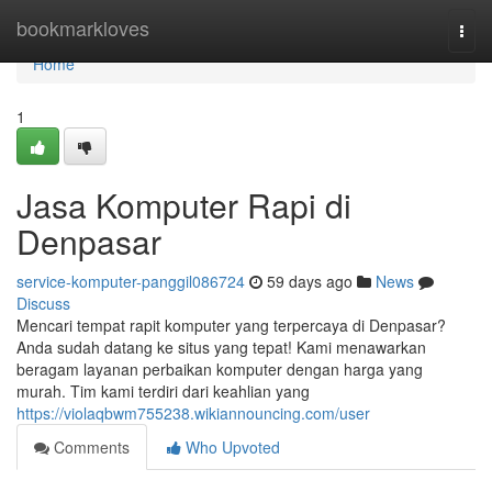
Home
bookmarkloves
Togg
navi
Home
1
Jasa Komputer Rapi di
Denpasar
service-komputer-panggil086724
59 days ago
News
Discuss
Mencari tempat rapit komputer yang terpercaya di Denpasar?
Anda sudah datang ke situs yang tepat! Kami menawarkan
beragam layanan perbaikan komputer dengan harga yang
murah. Tim kami terdiri dari keahlian yang
https://violaqbwm755238.wikiannouncing.com/user
Comments
Who Upvoted