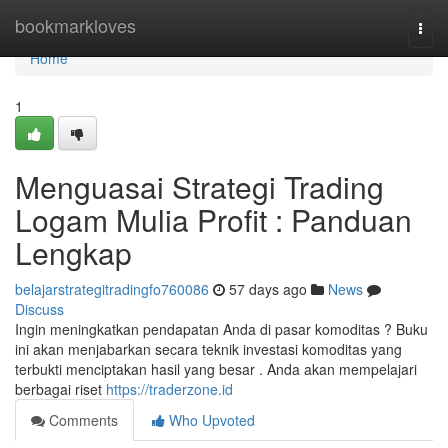
Home
bookmarkloves
Togg
navi
Home
1
Menguasai Strategi Trading
Logam Mulia Profit : Panduan
Lengkap
belajarstrategitradingfo760086
57 days ago
News
Discuss
Ingin meningkatkan pendapatan Anda di pasar komoditas ? Buku
ini akan menjabarkan secara teknik investasi komoditas yang
terbukti menciptakan hasil yang besar . Anda akan mempelajari
berbagai riset
https://traderzone.id
Comments
Who Upvoted