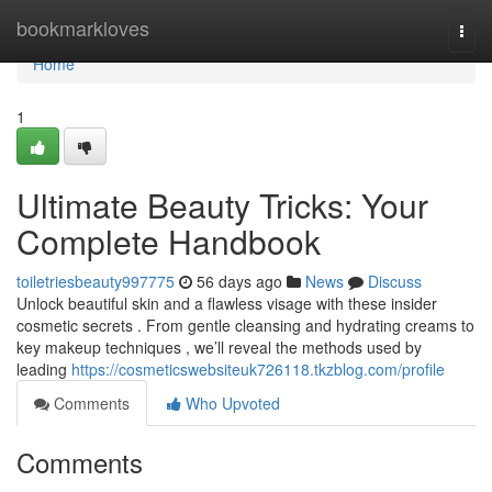
Home
bookmarkloves
Togg
navi
Home
1
Ultimate Beauty Tricks: Your
Complete Handbook
toiletriesbeauty997775
56 days ago
News
Discuss
Unlock beautiful skin and a flawless visage with these insider
cosmetic secrets . From gentle cleansing and hydrating creams to
key makeup techniques , we’ll reveal the methods used by
leading
https://cosmeticswebsiteuk726118.tkzblog.com/profile
Comments
Who Upvoted
Comments