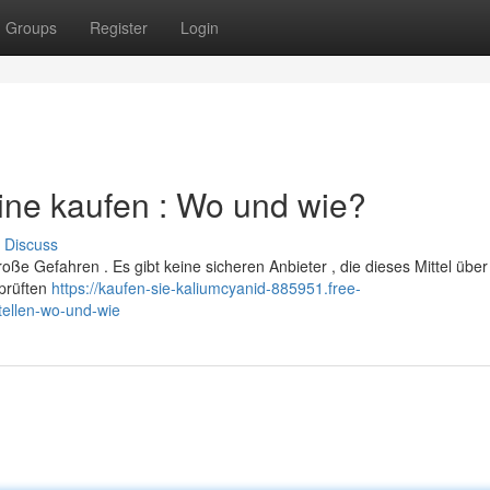
Groups
Register
Login
line kaufen : Wo und wie?
Discuss
große Gefahren . Es gibt keine sicheren Anbieter , die dieses Mittel übe
rprüften
https://kaufen-sie-kaliumcyanid-885951.free-
tellen-wo-und-wie