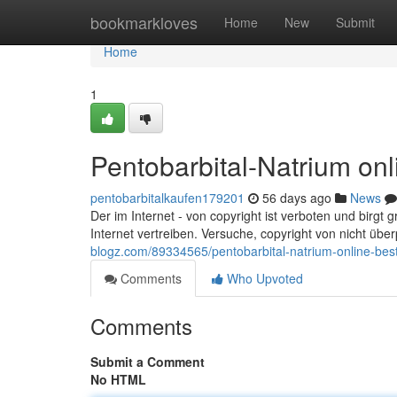
Home
bookmarkloves
Home
New
Submit
Home
1
Pentobarbital-Natrium on
pentobarbitalkaufen179201
56 days ago
News
Der im Internet - von copyright ist verboten und birgt 
Internet vertreiben. Versuche, copyright von nicht übe
blogz.com/89334565/pentobarbital-natrium-online-bes
Comments
Who Upvoted
Comments
Submit a Comment
No HTML