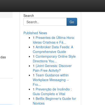
Search
Go
Published News
1
Presentes de Última Hora:
Ideias Criativas e Fá...
1
Amibroker Data Feeds: A
Comprehensive Guide
1
Contemporary Online Style
r das
Directions You...
1
{Joint Genesis: Discover
Pain-Free Activity?
1
Team Guidance within
Workplace Messaging --
Fro...
1
Prevenção de Incêndio :
Guia Completo e Vital
1
Betflix Beginner's Guide for
Novices