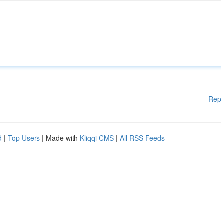
Rep
d
|
Top Users
| Made with
Kliqqi CMS
|
All RSS Feeds