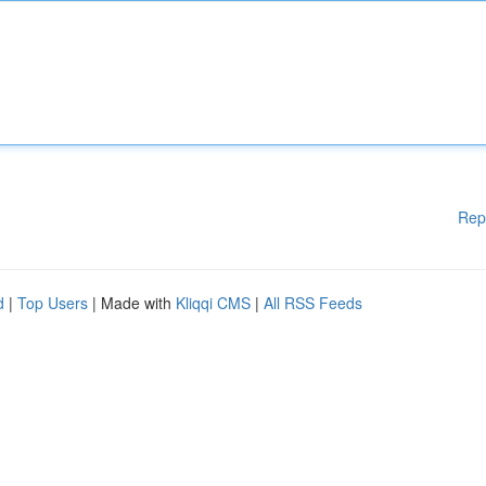
Rep
d
|
Top Users
| Made with
Kliqqi CMS
|
All RSS Feeds