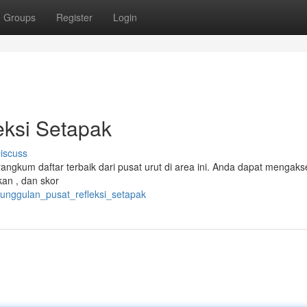
Groups
Register
Login
eksi Setapak
iscuss
rangkum daftar terbaik dari pusat urut di area ini. Anda dapat mengaks
kan , dan skor
r_unggulan_pusat_refleksi_setapak