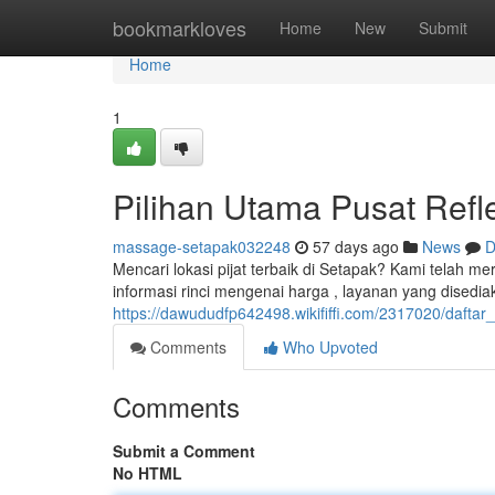
Home
bookmarkloves
Home
New
Submit
Home
1
Pilihan Utama Pusat Refl
massage-setapak032248
57 days ago
News
D
Mencari lokasi pijat terbaik di Setapak? Kami telah me
informasi rinci mengenai harga , layanan yang disedia
https://dawududfp642498.wikififfi.com/2317020/dafta
Comments
Who Upvoted
Comments
Submit a Comment
No HTML