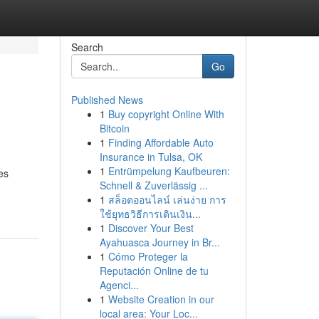
Search
Go
Published News
1
Buy copyright Online With
Bitcoin
1
Finding Affordable Auto
Insurance in Tulsa, OK
1
Entrümpelung Kaufbeuren:
es
Schnell & Zuverlässig ...
1
สล็อตออนไลน์ เล่นง่าย การ
ใช้ยุทธวิธีการเดินเงิน...
1
Discover Your Best
Ayahuasca Journey in Br...
1
Cómo Proteger la
Reputación Online de tu
Agenci...
1
Website Creation in our
local area: Your Loc...