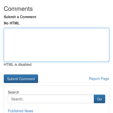
Comments
Submit a Comment
No HTML
HTML is disabled
Report Page
Search
Go
Published News