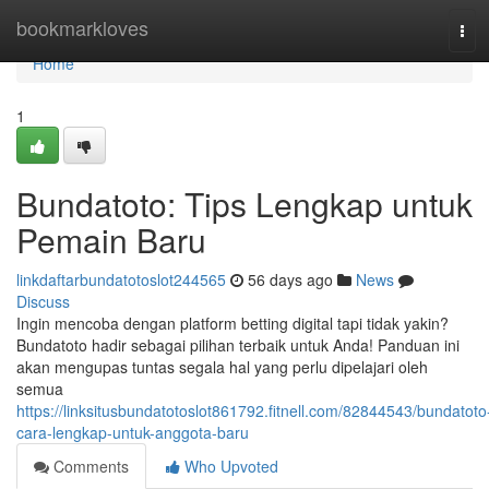
Home
bookmarkloves
Tog
navi
Home
1
Bundatoto: Tips Lengkap untuk
Pemain Baru
linkdaftarbundatotoslot244565
56 days ago
News
Discuss
Ingin mencoba dengan platform betting digital tapi tidak yakin?
Bundatoto hadir sebagai pilihan terbaik untuk Anda! Panduan ini
akan mengupas tuntas segala hal yang perlu dipelajari oleh
semua
https://linksitusbundatotoslot861792.fitnell.com/82844543/bundatoto
cara-lengkap-untuk-anggota-baru
Comments
Who Upvoted