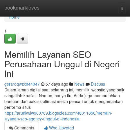
Home
bookmarkloves
Togg
navi
Home
1
Memilih Layanan SEO
Perusahaan Unggul di Negeri
Ini
gerardqwzx844347
57 days ago
News
Discuss
Dalam jaman digital saat sekarang ini, memiliki website yang baik
sangatlah krusial . Namun, hanya itu, Anda juga membutuhkan
bantuan dari pakar optimasi mesin pencari untuk mengamankan
performa situs
https://arunkwlw960709.blogsidea.com/48011650/memilih-
layanan-seo-agency-unggul-di-indonesia
Comments
Who Upvoted