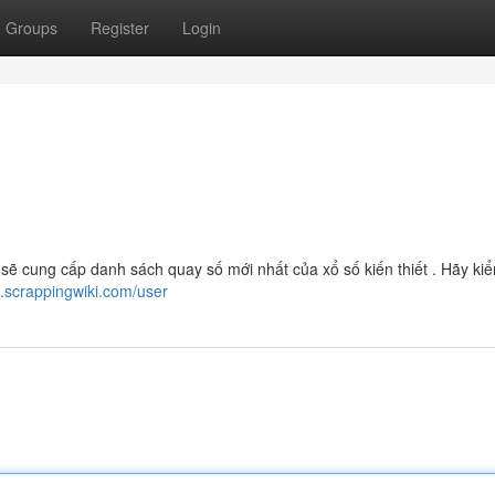
Groups
Register
Login
ẽ cung cấp danh sách quay số mới nhất của xổ số kiến thiết . Hãy kiể
.scrappingwiki.com/user