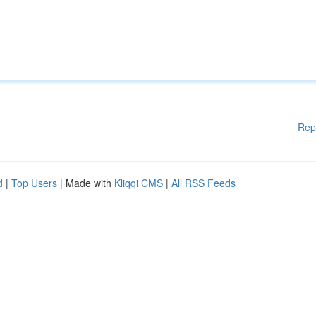
Rep
d
|
Top Users
| Made with
Kliqqi CMS
|
All RSS Feeds