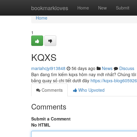
Home
bookmarkloves
Home
New
Submit
Home
1
KQXS
mariahcjyi913848
56 days ago
News
Discuss
Bạn đang tìm kiếm kqxs hôm nay mới nhất? Chúng tôi s
bảng quay số chi tiết dưới đây
https://kqxs-blog605926
Comments
Who Upvoted
Comments
Submit a Comment
No HTML