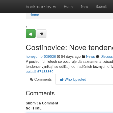
Home
bookmarkloves
Home
New
Submit
Home
1
Costinovice: Nove tendenc
honeyqmbr539526
54 days ago
News
Discuss
V posledních letech se pozoruje dá zaznamenat zásadn
tendence vynikají se odlišují od tradičních běžných dří
oblasti-67433360
Comments
Who Upvoted
Comments
Submit a Comment
No HTML