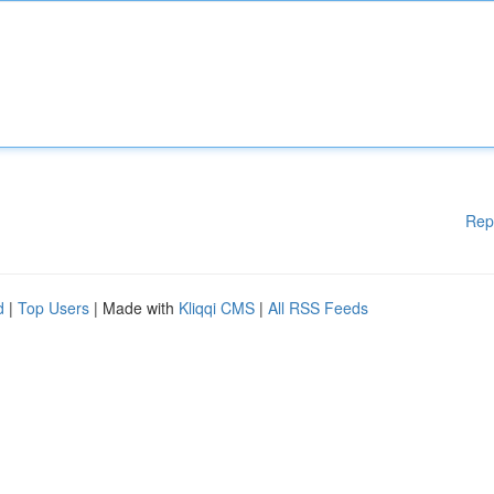
Rep
d
|
Top Users
| Made with
Kliqqi CMS
|
All RSS Feeds