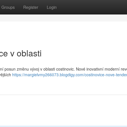
Groups
Register
Login
e v oblasti
í posun změnu vývoj v oblasti costinovic. Nové inovativní moderní rev
vějších
https://margielvmy266073.blogdigy.com/costinovice-nove-tende