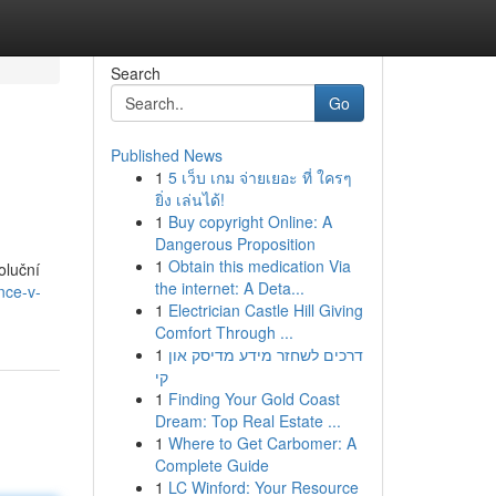
Search
Go
Published News
1
5 เว็บ เกม จ่ายเยอะ ที่ ใครๆ
ยิ่ง เล่นได้!
1
Buy copyright Online: A
Dangerous Proposition
1
Obtain this medication Via
oluční
the internet: A Deta...
nce-v-
1
Electrician Castle Hill Giving
Comfort Through ...
1
דרכים לשחזר מידע מדיסק און
קי
1
Finding Your Gold Coast
Dream: Top Real Estate ...
1
Where to Get Carbomer: A
Complete Guide
1
LC Winford: Your Resource