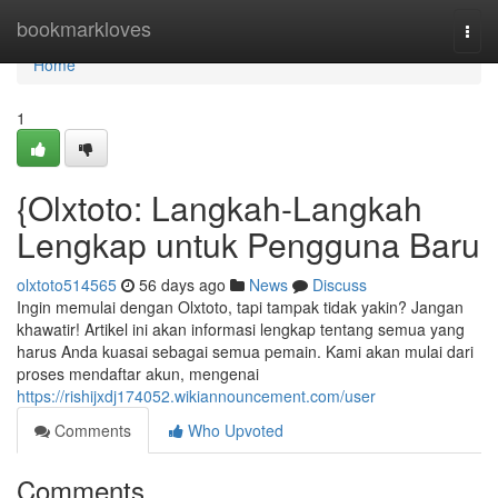
Home
bookmarkloves
Togg
navi
Home
1
{Olxtoto: Langkah-Langkah
Lengkap untuk Pengguna Baru
olxtoto514565
56 days ago
News
Discuss
Ingin memulai dengan Olxtoto, tapi tampak tidak yakin? Jangan
khawatir! Artikel ini akan informasi lengkap tentang semua yang
harus Anda kuasai sebagai semua pemain. Kami akan mulai dari
proses mendaftar akun, mengenai
https://rishijxdj174052.wikiannouncement.com/user
Comments
Who Upvoted
Comments