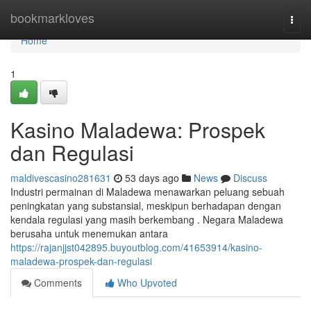
Home
bookmarkloves
Togg
navi
Home
1
Kasino Maladewa: Prospek
dan Regulasi
maldivescasino281631
53 days ago
News
Discuss
Industri permainan di Maladewa menawarkan peluang sebuah
peningkatan yang substansial, meskipun berhadapan dengan
kendala regulasi yang masih berkembang . Negara Maladewa
berusaha untuk menemukan antara
https://rajanjjst042895.buyoutblog.com/41653914/kasino-
maladewa-prospek-dan-regulasi
Comments
Who Upvoted