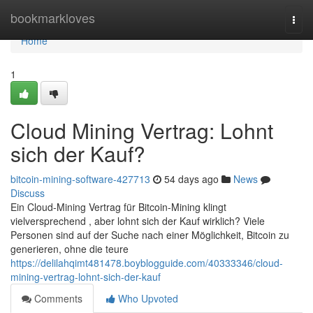
Home
bookmarkloves
Togg
navi
Home
1
Cloud Mining Vertrag: Lohnt
sich der Kauf?
bitcoin-mining-software-427713
54 days ago
News
Discuss
Ein Cloud-Mining Vertrag für Bitcoin-Mining klingt
vielversprechend , aber lohnt sich der Kauf wirklich? Viele
Personen sind auf der Suche nach einer Möglichkeit, Bitcoin zu
generieren, ohne die teure
https://delilahqimt481478.boyblogguide.com/40333346/cloud-
mining-vertrag-lohnt-sich-der-kauf
Comments
Who Upvoted