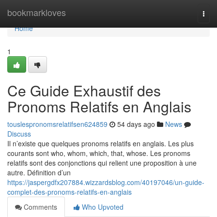
Home
bookmarkloves
Togg
navi
Home
1
Ce Guide Exhaustif des
Pronoms Relatifs en Anglais
touslespronomsrelatifsen624859
54 days ago
News
Discuss
Il n’existe que quelques pronoms relatifs en anglais. Les plus
courants sont who, whom, which, that, whose. Les pronoms
relatifs sont des conjonctions qui relient une proposition à une
autre. Définition d’un
https://jaspergdfx207884.wizzardsblog.com/40197046/un-guide-
complet-des-pronoms-relatifs-en-anglais
Comments
Who Upvoted