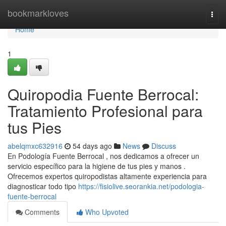
Home
bookmarkloves
Togg
navi
Home
1
Quiropodia Fuente Berrocal:
Tratamiento Profesional para
tus Pies
abelqmxc632916
54 days ago
News
Discuss
En Podología Fuente Berrocal , nos dedicamos a ofrecer un
servicio específico para la higiene de tus pies y manos .
Ofrecemos expertos quiropodistas altamente experiencia para
diagnosticar todo tipo
https://fisiolive.seorankia.net/podologia-
fuente-berrocal
Comments
Who Upvoted