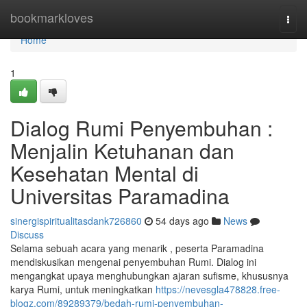
Home
bookmarkloves
Togg
navi
Home
1
Dialog Rumi Penyembuhan :
Menjalin Ketuhanan dan
Kesehatan Mental di
Universitas Paramadina
sinergispiritualitasdank726860
54 days ago
News
Discuss
Selama sebuah acara yang menarik , peserta Paramadina
mendiskusikan mengenai penyembuhan Rumi. Dialog ini
mengangkat upaya menghubungkan ajaran sufisme, khususnya
karya Rumi, untuk meningkatkan
https://nevesgla478828.free-
blogz.com/89289379/bedah-rumi-penyembuhan-