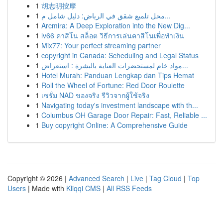
1
胡志明按摩
1
محل تلميع شقق في الرياض: دليل شامل م...
1
Arcmira: A Deep Exploration into the New Dig...
1
lv66 คาสิโน สล็อต วิธีการเล่นคาสิโนเพื่อทำเงิน
1
Mix77: Your perfect streaming partner
1
copyright in Canada: Scheduling and Legal Status
1
مواد خام لمستحضرات العناية بالبشرة : استعراض...
1
Hotel Murah: Panduan Lengkap dan Tips Hemat
1
Roll the Wheel of Fortune: Red Door Roulette
1
เซรั่ม NAD ของจริง รีวิวจากผู้ใช้จริง
1
Navigating today's investment landscape with th...
1
Columbus OH Garage Door Repair: Fast, Reliable ...
1
Buy copyright Online: A Comprehensive Guide
Copyright © 2026 |
Advanced Search
|
Live
|
Tag Cloud
|
Top
Users
| Made with
Kliqqi CMS
|
All RSS Feeds