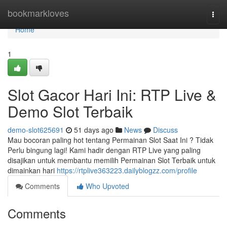
Home
bookmarkloves
Togg
navi
Home
1
Slot Gacor Hari Ini: RTP Live &
Demo Slot Terbaik
demo-slot625691
51 days ago
News
Discuss
Mau bocoran paling hot tentang Permainan Slot Saat Ini ? Tidak
Perlu bingung lagi! Kami hadir dengan RTP Live yang paling
disajikan untuk membantu memilih Permainan Slot Terbaik untuk
dimainkan hari
https://rtplive363223.dailyblogzz.com/profile
Comments
Who Upvoted
Comments