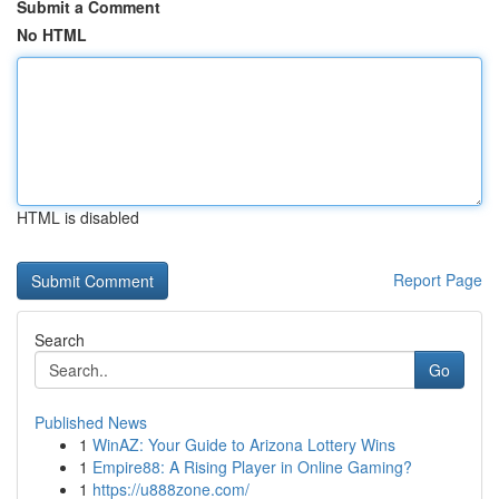
Submit a Comment
No HTML
HTML is disabled
Report Page
Search
Go
Published News
1
WinAZ: Your Guide to Arizona Lottery Wins
1
Empire88: A Rising Player in Online Gaming?
1
https://u888zone.com/