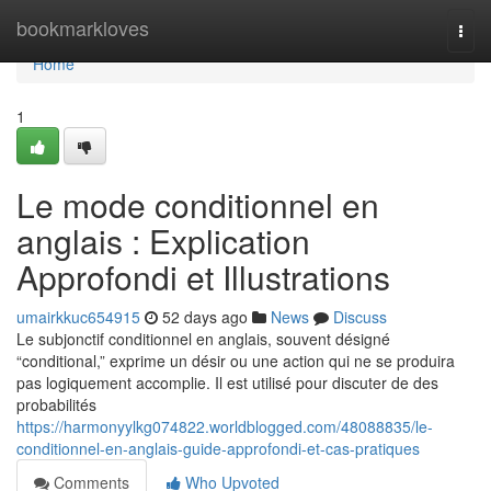
Home
bookmarkloves
Togg
navi
Home
1
Le mode conditionnel en
anglais : Explication
Approfondi et Illustrations
umairkkuc654915
52 days ago
News
Discuss
Le subjonctif conditionnel en anglais, souvent désigné
“conditional,” exprime un désir ou une action qui ne se produira
pas logiquement accomplie. Il est utilisé pour discuter de des
probabilités
https://harmonyylkg074822.worldblogged.com/48088835/le-
conditionnel-en-anglais-guide-approfondi-et-cas-pratiques
Comments
Who Upvoted