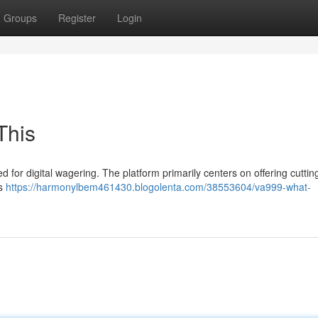
Groups
Register
Login
This
 for digital wagering. The platform primarily centers on offering cutti
ns
https://harmonylbem461430.blogolenta.com/38553604/va999-what-