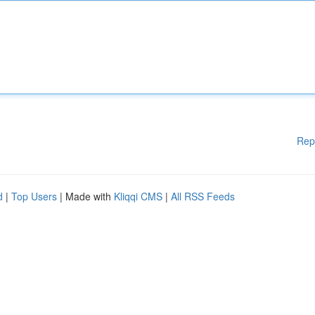
Rep
d
|
Top Users
| Made with
Kliqqi CMS
|
All RSS Feeds