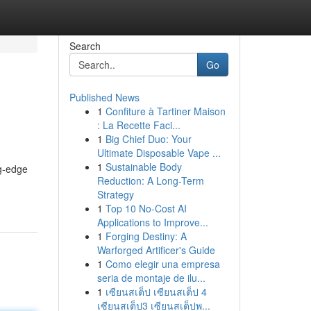
Search
Go
Published News
1
Confiture à Tartiner Maison
: La Recette Faci...
1
Big Chief Duo: Your
Ultimate Disposable Vape ...
1
Sustainable Body
ng-edge
Reduction: A Long-Term
Strategy
1
Top 10 No-Cost AI
Applications to Improve...
1
Forging Destiny: A
Warforged Artificer's Guide
1
Como elegir una empresa
seria de montaje de ilu...
1
เซียนสเต็ป เซียนสเต็ป 4
เซียนสเต็ป3 เซียนสเต็ปพ...