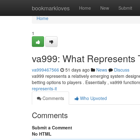
Home
bookmarkloves
Home
New
Submit
Home
1
va999: What Represents 
va999467566
51 days ago
News
Discuss
va999 represents a relatively emerging system designed
betting options to players . Essentially , va999 functio
represents-it
Comments
Who Upvoted
Comments
Submit a Comment
No HTML