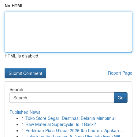
No HTML
HTML is disabled
Report Page
Search
Go
Published News
1
Toko Store Segar: Destinasi Belanja Mimpimu !
1
Raw Material Supercycle: Is It Back?
1
Perkiraan Piala Global 2026 Ibu Lauren: Apakah ...
1
Unlocking the Legacy: A Deep Dive into Evan Wil...