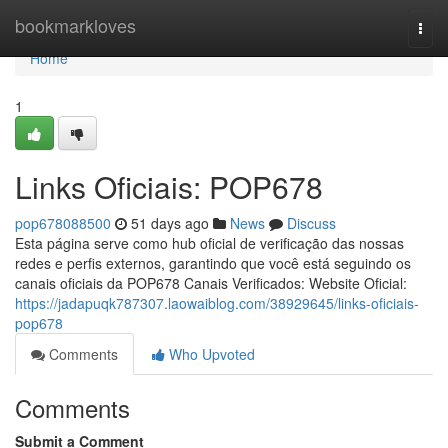
Home
bookmarkloves
Togg
navi
Home
1
Links Oficiais: POP678
pop678088500
51 days ago
News
Discuss
Esta página serve como hub oficial de verificação das nossas
redes e perfis externos, garantindo que você está seguindo os
canais oficiais da POP678 Canais Verificados: Website Oficial:
https://jadapuqk787307.laowaiblog.com/38929645/links-oficiais-
pop678
Comments
Who Upvoted
Comments
Submit a Comment