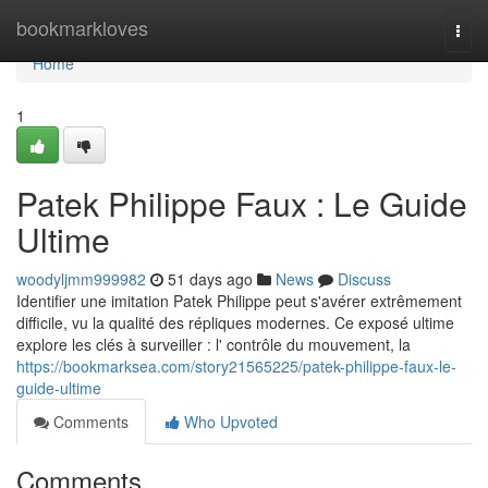
Home
bookmarkloves
Togg
navi
Home
1
Patek Philippe Faux : Le Guide
Ultime
woodyljmm999982
51 days ago
News
Discuss
Identifier une imitation Patek Philippe peut s'avérer extrêmement
difficile, vu la qualité des répliques modernes. Ce exposé ultime
explore les clés à surveiller : l' contrôle du mouvement, la
https://bookmarksea.com/story21565225/patek-philippe-faux-le-
guide-ultime
Comments
Who Upvoted
Comments