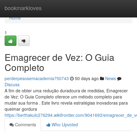
Home
bookmarkloves
Home
1
Emagrecer de Vez: O Guia
Completo
perderpesosemacademia750743
50 days ago
News
Discuss
A fim de obter uma redução duradoura de medidas, Emagrecer
de Vez: O Guia Completo oferece um método completo para
mudar sua forma . Este livro revela estratégias inovadoras para
queimar gordura
https://berthakulc276294.wikifrontier.com/9041693/emagrecer_de_
Comments
Who Upvoted