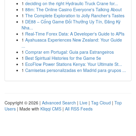
1
deciding on the right Hydraulic Truck Crane for...
1
88m: The Online Casino Everyone's Talking About
1
The Complete Exploration to Jolly Rancher's Tastes
1
DE88 – Cổng Game Đổi Thưởng Uy Tín, Đăng Ký
Nha...
1
Real-Time Forex Data: A Developer's Guide to APIs
1
Ayahuasca Experiences New Zealand: Your Guide
...
1
Comprar em Portugal: Guia para Estrangeiros
1
Best Spiritual Histories for the Game 5e
1
EcoFlow Power Stations Kenya: Your Ultimate St...
1
Camisetas personalizadas en Madrid para grupos ...
Copyright © 2026 |
Advanced Search
|
Live
|
Tag Cloud
|
Top
Users
| Made with
Kliqqi CMS
|
All RSS Feeds