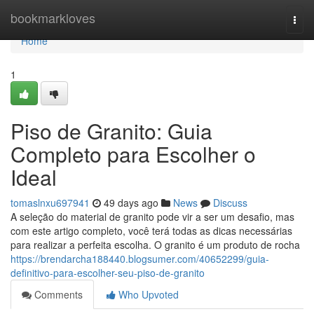
Home
bookmarkloves
Togg
navi
Home
1
Piso de Granito: Guia
Completo para Escolher o
Ideal
tomaslnxu697941
49 days ago
News
Discuss
A seleção do material de granito pode vir a ser um desafio, mas
com este artigo completo, você terá todas as dicas necessárias
para realizar a perfeita escolha. O granito é um produto de rocha
https://brendarcha188440.blogsumer.com/40652299/guia-
definitivo-para-escolher-seu-piso-de-granito
Comments
Who Upvoted