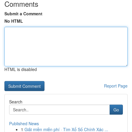
Comments
Submit a Comment
No HTML
HTML is disabled
Report Page
Search
Go
Published News
1
Giải miền miễn phí · Tìm Xổ Số Chính Xác ...