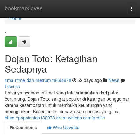
Home
bookmarkloves
Togg
navi
Home
1
Dojan Toto: Ketagihan
Sedapnya
rima-ritme-dan-metrum-te694678
52 days ago
News
Discuss
Rasanya nyaman, nikmat yang tak tertahankan dari putar
beruntung. Dojan Toto, sangat populer di kalangan penggemar
karena kesempatan untuk membuka keuntungan yang
menggiurkan. Kesenian ini menawarkan sensasi yang tak
https://poppieelab132078.dreamyblogs.com/profile
Comments
Who Upvoted