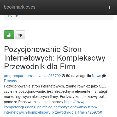
Home
bookmarkloves
Togg
navi
Home
1
Pozycjonowanie Stron
Internetowych: Kompleksowy
Przewodnik dla Firm
programpartnerskinovacas255702
50 days ago
News
Discuss
Pozycjonowanie stron internetowych, znane również jako SEO
czytelne pozycjonowanie, jest niezbędnym elementem strategii
marketingowych niektórych firmy. Poniższy kompleksowy opis
pomoże Państwu zrozumieć zasady
https://rozwj-
kompetencji665920.pointblog.net/pozycjonowanie-stron-
internetowych-kompleksowy-przewodnik-dla-firm-94259750