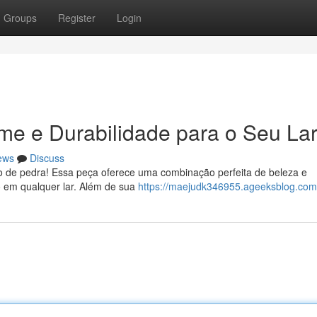
Groups
Register
Login
me e Durabilidade para o Seu La
ews
Discuss
o de pedra! Essa peça oferece uma combinação perfeita de beleza e
o em qualquer lar. Além de sua
https://maejudk346955.ageeksblog.com/