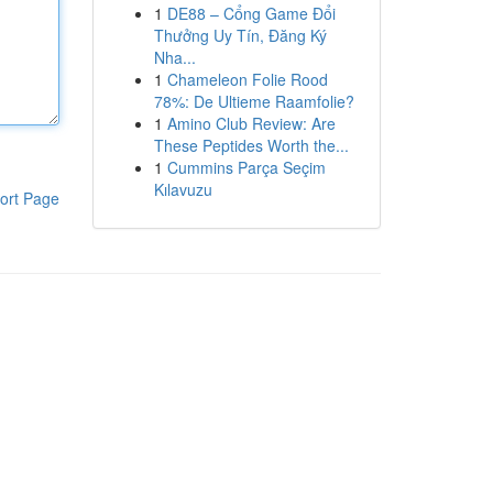
1
DE88 – Cổng Game Đổi
Thưởng Uy Tín, Đăng Ký
Nha...
1
Chameleon Folie Rood
78%: De Ultieme Raamfolie?
1
Amino Club Review: Are
These Peptides Worth the...
1
Cummins Parça Seçim
Kılavuzu
ort Page