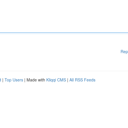
Rep
d
|
Top Users
| Made with
Kliqqi CMS
|
All RSS Feeds