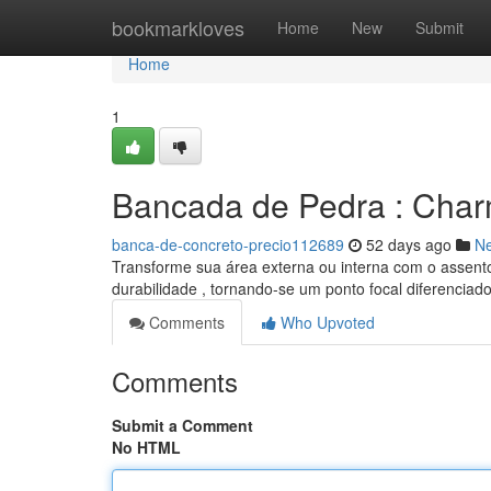
Home
bookmarkloves
Home
New
Submit
Home
1
Bancada de Pedra : Char
banca-de-concreto-precio112689
52 days ago
N
Transforme sua área externa ou interna com o assent
durabilidade , tornando-se um ponto focal diferenciad
Comments
Who Upvoted
Comments
Submit a Comment
No HTML