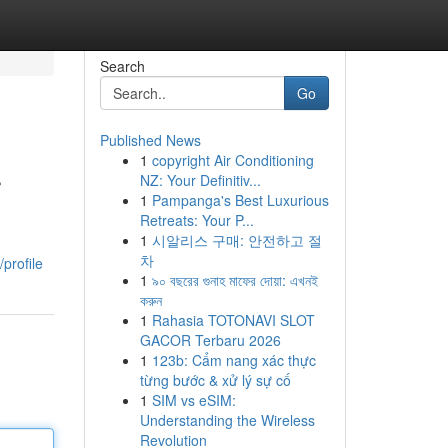
Search
Go
Published News
1
copyright Air Conditioning
r
NZ: Your Definitiv...
1
Pampanga's Best Luxurious
Retreats: Your P...
1
시알리스 구매: 안전하고 절
차
profile
1
৯০ বছরের গুনাহ মাফের দোয়া: এখনই
করুন
1
Rahasia TOTONAVI SLOT
GACOR Terbaru 2026
1
123b: Cẩm nang xác thực
từng bước & xử lý sự cố
1
SIM vs eSIM:
Understanding the Wireless
Revolution