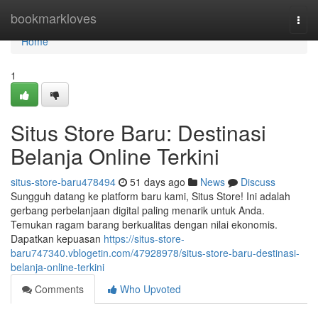
Home
bookmarkloves
Togg
navi
Home
1
Situs Store Baru: Destinasi
Belanja Online Terkini
situs-store-baru478494
51 days ago
News
Discuss
Sungguh datang ke platform baru kami, Situs Store! Ini adalah
gerbang perbelanjaan digital paling menarik untuk Anda.
Temukan ragam barang berkualitas dengan nilai ekonomis.
Dapatkan kepuasan
https://situs-store-
baru747340.vblogetin.com/47928978/situs-store-baru-destinasi-
belanja-online-terkini
Comments
Who Upvoted