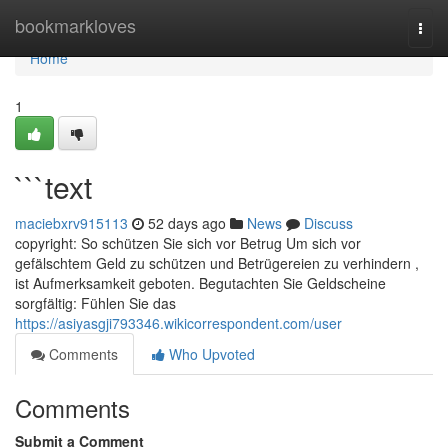
Home
bookmarkloves
Togg
navi
Home
1
```text
maciebxrv915113
52 days ago
News
Discuss
copyright: So schützen Sie sich vor Betrug Um sich vor
gefälschtem Geld zu schützen und Betrügereien zu verhindern ,
ist Aufmerksamkeit geboten. Begutachten Sie Geldscheine
sorgfältig: Fühlen Sie das
https://asiyasgji793346.wikicorrespondent.com/user
Comments
Who Upvoted
Comments
Submit a Comment