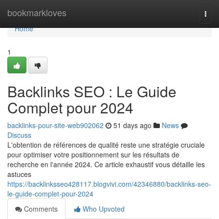
Home
bookmarkloves
Togg
navi
Home
1
Backlinks SEO : Le Guide
Complet pour 2024
backlinks-pour-site-web902062
51 days ago
News
Discuss
L'obtention de références de qualité reste une stratégie cruciale
pour optimiser votre positionnement sur les résultats de
recherche en l'année 2024. Ce article exhaustif vous détaille les
astuces
https://backlinksseo428117.blogvivi.com/42346880/backlinks-seo-
le-guide-complet-pour-2024
Comments
Who Upvoted