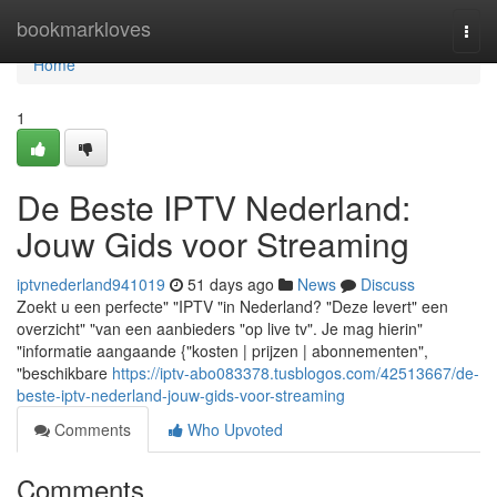
Home
bookmarkloves
Togg
navi
Home
1
De Beste IPTV Nederland:
Jouw Gids voor Streaming
iptvnederland941019
51 days ago
News
Discuss
Zoekt u een perfecte" "IPTV "in Nederland? "Deze levert" een
overzicht" "van een aanbieders "op live tv". Je mag hierin"
"informatie aangaande {"kosten | prijzen | abonnementen",
"beschikbare
https://iptv-abo083378.tusblogos.com/42513667/de-
beste-iptv-nederland-jouw-gids-voor-streaming
Comments
Who Upvoted
Comments