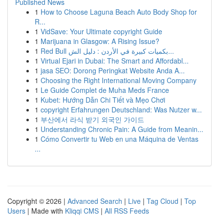
Published News
1
How to Choose Laguna Beach Auto Body Shop for
R...
1
VidSave: Your Ultimate copyright Guide
1
Marijuana in Glasgow: A Rising Issue?
1
Red Bull بكميات كبيرة في الأردن : دليل الش...
1
Virtual Ejari in Dubai: The Smart and Affordabl...
1
jasa SEO: Dorong Peringkat Website Anda A...
1
Choosing the Right International Moving Company
1
Le Guide Complet de Muha Meds France
1
Kubet: Hướng Dẫn Chi Tiết và Mẹo Chơi
1
copyright Erfahrungen Deutschland: Was Nutzer w...
1
부산에서 라식 받기 외국인 가이드
1
Understanding Chronic Pain: A Guide from Meanin...
1
Cómo Convertir tu Web en una Máquina de Ventas
...
Copyright © 2026 |
Advanced Search
|
Live
|
Tag Cloud
|
Top
Users
| Made with
Kliqqi CMS
|
All RSS Feeds