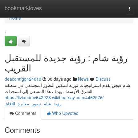
Home
bookmarkloves
Togg
navi
Home
1
رؤية شام : رؤية جديدة للمستقبل
القريب
deacontfgq424010
30 days ago
News
Discuss
شام فيجن يقدم استراتيجيات ثورية لتمكين التطور المجتمعي في منطقة
الشرق الأوسط . يهدف هذا المسعى إلى استحداث
https://liviandmv642228.wikihearsay.com/4462576/
رؤية_شام_تصور_مغايرة_للآفاق
Comments
Who Upvoted
Comments