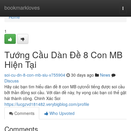
Home
bookmarkloves
Togg
navi
Home
1
Tướng Cầu Dàn Đề 8 Con MB
Hiện Tại
soi-cu-dn-8-con-mb-siu-v755904
30 days ago
News
Discuss
Hãy các bạn tìm hiểu dàn đề 8 con MB cựcnổi tiếng được soi cầu
bởi thần đồng soi cầu. Với dàn đề này, hy vọng các bạn có thể gặt
hái thành công. Chinh Xác Soi
https://lucgzvd181482.verybigblog.com/profile
Comments
Who Upvoted
Comments