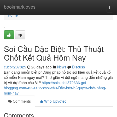
Home
bookmarkloves
Togg
navi
Home
1
Soi Cầu Đặc Biệt: Thủ Thuật
Chốt Kết Quả Hôm Nay
cucbit237025
28 days ago
News
Discuss
Bạn đang muốn biết phương pháp hỗ trợ soi hiệu quả kết quả xổ
số miền Nam ngày mai? Thư giãn vì đội ngũ mang đến những giá
trị về dự đoán cầu VIP
https://soicucbit872636.get-
blogging.com/42241858/soi-cầu-Đặc-biệt-bí-quyết-chốt-bảng-
hôm-nay
Comments
Who Upvoted
Comments