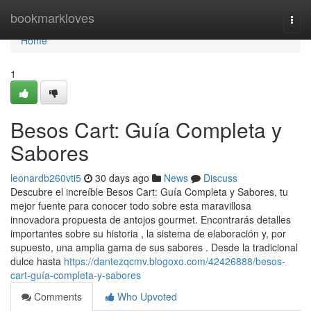
Home
bookmarkloves
Togg
navi
Home
1
Besos Cart: Guía Completa y
Sabores
leonardb260vti5
30 days ago
News
Discuss
Descubre el increíble Besos Cart: Guía Completa y Sabores, tu
mejor fuente para conocer todo sobre esta maravillosa
innovadora propuesta de antojos gourmet. Encontrarás detalles
importantes sobre su historia , la sistema de elaboración y, por
supuesto, una amplia gama de sus sabores . Desde la tradicional
dulce hasta
https://dantezqcmv.blogoxo.com/42426888/besos-
cart-guía-completa-y-sabores
Comments
Who Upvoted