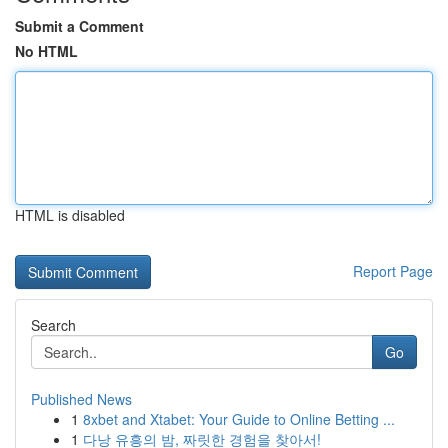
Submit a Comment
No HTML
HTML is disabled
Report Page
Search
Go
Published News
1
8xbet and Xtabet: Your Guide to Online Betting ...
1
다낭 유흥의 밤, 짜릿한 경험을 찾아서!