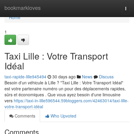
Home
bookmarkloves
Togg
navi
Home
1
Taxi Lille : Votre Transport
Idéal
taxi-rapide-lille945494
30 days ago
News
Discuss
Besoin d'un véhicule à Lille ? "Taxi Lille : Votre Transport Idéal"
est votre partenaire numéro un pour des déplacements rapides,
sûrs et économiques . Que vous ayez besoin d'une limousine
vers
https://taxi-in-lille596544.59bloggers.com/42463014/taxi-lille-
votre-transport-idéal
Comments
Who Upvoted
Comments