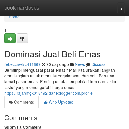
Home
bookmarkloves
Togg
navi
Home
1
Dominasi Jual Beli Emas
rebeccawivc411869
90 days ago
News
Discuss
Bermimpi menguasai pasar emas? Mari kita uraikan langkah
demi langkah untuk memulai perjalanamu dari nol. !Pertama,
kenali pasar emas. Penting untuk mempelajari tren dan faktor-
faktor yang memengaruhi harga emas. .
https://rajannfgk018492.daneblogger.com/profile
Comments
Who Upvoted
Comments
Submit a Comment